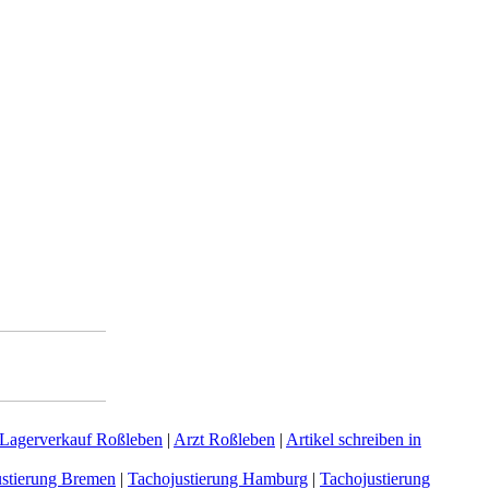
Lagerverkauf Roßleben
|
Arzt Roßleben
|
Artikel schreiben in
ustierung Bremen
|
Tachojustierung Hamburg
|
Tachojustierung