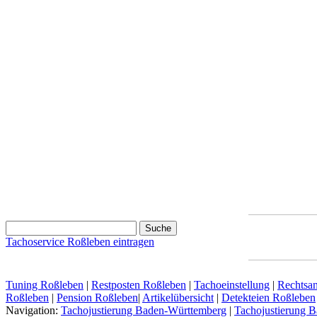
Tachoservice Roßleben eintragen
Tuning Roßleben
|
Restposten Roßleben
|
Tachoeinstellung
|
Rechtsan
Roßleben
|
Pension Roßleben
|
Artikelübersicht
|
Detekteien Roßleben
Navigation:
Tachojustierung Baden-Württemberg
|
Tachojustierung B