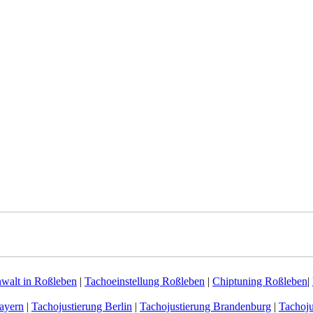
walt in Roßleben
|
Tachoeinstellung Roßleben
|
Chiptuning Roßleben
|
ayern
|
Tachojustierung Berlin
|
Tachojustierung Brandenburg
|
Tachoj