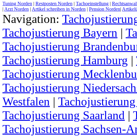
Tuning Norden
|
Restposten Norden
|
Tachoeinstellung
|
Rechtsanwal
|
Arzt Norden
|
Artikel schreiben in Norden
|
Pension Norden
|
Artikel
Navigation:
Tachojustieru
Tachojustierung Bayern
|
Ta
Tachojustierung Brandenbu
Tachojustierung Hamburg
|
Tachojustierung Mecklenb
Tachojustierung Niedersach
Westfalen
|
Tachojustierung
Tachojustierung Saarland
|
Tachojustierung Sachsen-A