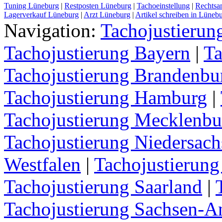
Tuning Lüneburg
|
Restposten Lüneburg
|
Tachoeinstellung
|
Rechtsa
Lagerverkauf Lüneburg
|
Arzt Lüneburg
|
Artikel schreiben in Lüneb
Navigation:
Tachojustieru
Tachojustierung Bayern
|
Ta
Tachojustierung Brandenbu
Tachojustierung Hamburg
|
Tachojustierung Mecklenb
Tachojustierung Niedersach
Westfalen
|
Tachojustierung
Tachojustierung Saarland
|
Tachojustierung Sachsen-A