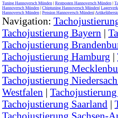
Tuning Hannoversch Münden
|
Restposten Hannoversch Münden
|
Ta
Hannoversch Münden
|
Chiptuning Hannoversch Münden
|
Lagerver
Hannoversch Münden
|
Pension Hannoversch Münden
|
Artikelübersi
Navigation:
Tachojustieru
Tachojustierung Bayern
|
Ta
Tachojustierung Brandenbu
Tachojustierung Hamburg
|
Tachojustierung Mecklenb
Tachojustierung Niedersach
Westfalen
|
Tachojustierung
Tachojustierung Saarland
|
Tachojustierung Sachsen-A