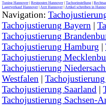
Tuning Hannover
|
Restposten Hannover
|
Tachoeinstellung
|
Rechtsa
Lagerverkauf Hannover
|
Arzt Hannover
|
Artikel schreiben in Hanno
Navigation:
Tachojustieru
Tachojustierung Bayern
|
Ta
Tachojustierung Brandenbu
Tachojustierung Hamburg
|
Tachojustierung Mecklenb
Tachojustierung Niedersach
Westfalen
|
Tachojustierung
Tachojustierung Saarland
|
Tachojustierung Sachsen-A