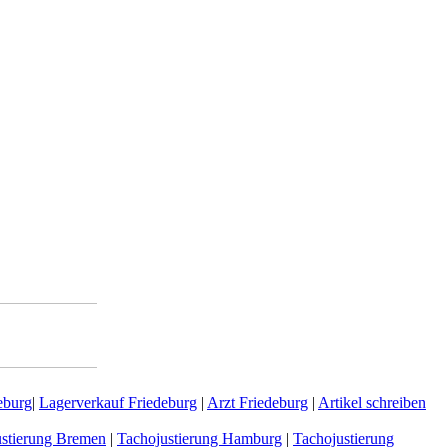
eburg
|
Lagerverkauf Friedeburg
|
Arzt Friedeburg
|
Artikel schreiben
ustierung Bremen
|
Tachojustierung Hamburg
|
Tachojustierung