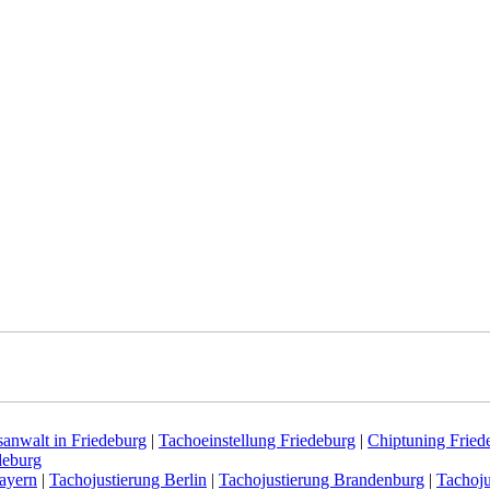
sanwalt in Friedeburg
|
Tachoeinstellung Friedeburg
|
Chiptuning Fried
deburg
ayern
|
Tachojustierung Berlin
|
Tachojustierung Brandenburg
|
Tachoj