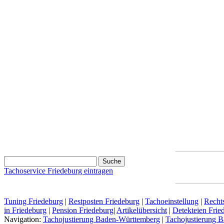
Tachoservice Friedeburg eintragen
Tuning Friedeburg
|
Restposten Friedeburg
|
Tachoeinstellung
|
Recht
in Friedeburg
|
Pension Friedeburg
|
Artikelübersicht
|
Detekteien Frie
Navigation:
Tachojustierung Baden-Württemberg
|
Tachojustierung B