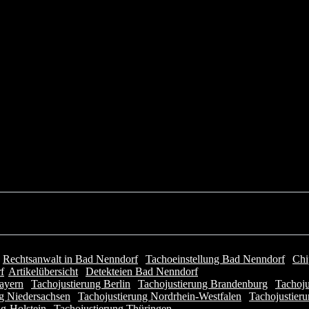
|
Rechtsanwalt in Bad Nenndorf
|
Tachoeinstellung Bad Nenndorf
|
Chi
f
|
Artikelübersicht
|
Detekteien Bad Nenndorf
ayern
|
Tachojustierung Berlin
|
Tachojustierung Brandenburg
|
Tachoj
ng Niedersachsen
|
Tachojustierung Nordrhein-Westfalen
|
Tachojustieru
g-Holstein
|
Tachojustierung Thüringen