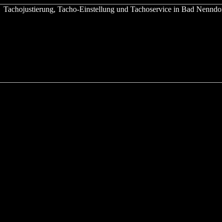
 Bad Nenndorf
der nachfolgenden Fahrzeuge:
lac - Chrysler - Citroen - Daewoo - Daihatsu - Dodge - Ferrari - Fiat
 - Mitsubishi - Nissan - Opel - Peugeot - Porsche - Renault - Rover -
m Tacho zu verändern, ist sowohl bei analogen Tachos als auch beim D
egion, wie hier in Bad Nenndorf, ebenso können Tachojustierer Ihren T
rf
"