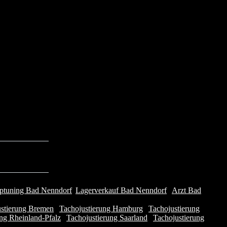
ptuning Bad Nenndorf
|
Lagerverkauf Bad Nenndorf
|
Arzt Bad
ustierung Bremen
|
Tachojustierung Hamburg
|
Tachojustierung
ng Rheinland-Pfalz
|
Tachojustierung Saarland
|
Tachojustierung