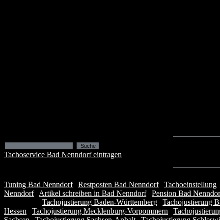
Tachoservice Bad Nenndorf eintragen
Tuning Bad Nenndorf
|
Restposten Bad Nenndorf
|
Tachoeinstellung
Nenndorf
|
Artikel schreiben in Bad Nenndorf
|
Pension Bad Nenndor
Navigation:
Tachojustierung Baden-Württemberg
|
Tachojustierung B
Hessen
|
Tachojustierung Mecklenburg-Vorpommern
|
Tachojustieru
Sachsen
|
Tachojustierung Sachsen-Anhalt
|
Tachojustierung Schleswi