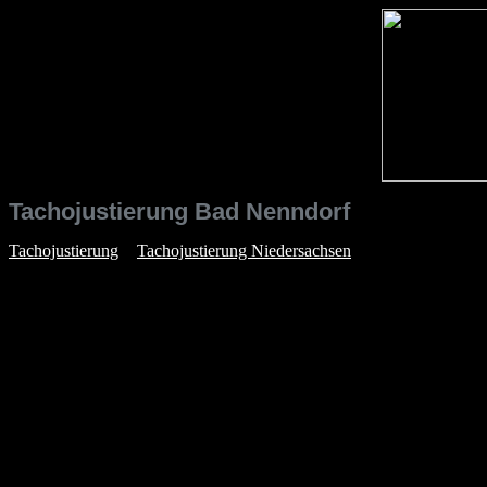
Tachojustierung Bad Nenndorf
Tachojustierung
>
Tachojustierung Niedersachsen
> Tachojustierung
Eine
Tachojustierung
in
Bad Nenndorf
ist möglich für den Tacho 
Alfa Romeo - Aston Martin - Audi - Bentley - BMW - Chevrolet - Cadil
Lamborghini - Lexus - Lincoln - Lotus - Mazda - MG - Mercedes - Mini
Volvo - VW - Wiesmann
Eine Tachoeinstellung oder Tachokorrektur, um den Kilometerstand i
Ansprechpartner für Tachojustierungen finden Sie in der jeweiligen R
Kein eingetragener Tachoservice bei "
Tachojustierung Bad Nenndo