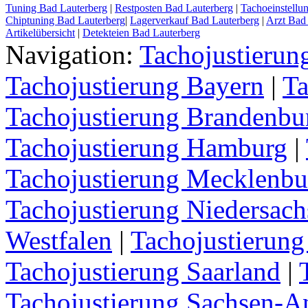
Tuning Bad Lauterberg
|
Restposten Bad Lauterberg
|
Tachoeinstellu
Chiptuning Bad Lauterberg
|
Lagerverkauf Bad Lauterberg
|
Arzt Bad
Artikelübersicht
|
Detekteien Bad Lauterberg
Navigation:
Tachojustieru
Tachojustierung Bayern
|
Ta
Tachojustierung Brandenbu
Tachojustierung Hamburg
|
Tachojustierung Mecklenb
Tachojustierung Niedersach
Westfalen
|
Tachojustierung
Tachojustierung Saarland
|
Tachojustierung Sachsen-A