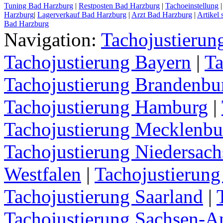
Tuning Bad Harzburg
|
Restposten Bad Harzburg
|
Tachoeinstellung
Harzburg
|
Lagerverkauf Bad Harzburg
|
Arzt Bad Harzburg
|
Artikel
Bad Harzburg
Navigation:
Tachojustieru
Tachojustierung Bayern
|
Ta
Tachojustierung Brandenbu
Tachojustierung Hamburg
|
Tachojustierung Mecklenb
Tachojustierung Niedersach
Westfalen
|
Tachojustierung
Tachojustierung Saarland
|
Tachojustierung Sachsen-A