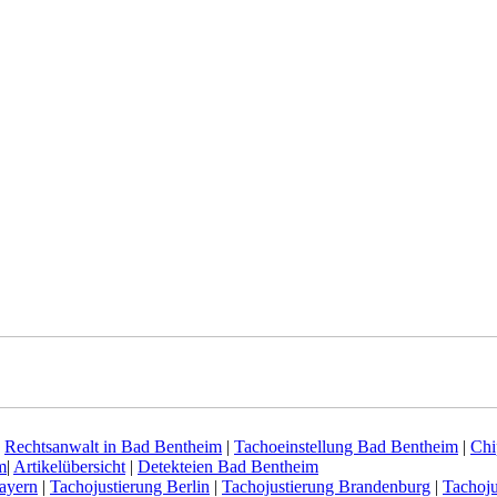
|
Rechtsanwalt in Bad Bentheim
|
Tachoeinstellung Bad Bentheim
|
Chi
m
|
Artikelübersicht
|
Detekteien Bad Bentheim
ayern
|
Tachojustierung Berlin
|
Tachojustierung Brandenburg
|
Tachoj