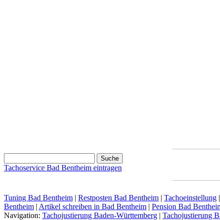
Tachoservice Bad Bentheim eintragen
Tuning Bad Bentheim
|
Restposten Bad Bentheim
|
Tachoeinstellung
Bentheim
|
Artikel schreiben in Bad Bentheim
|
Pension Bad Benthei
Navigation:
Tachojustierung Baden-Württemberg
|
Tachojustierung B