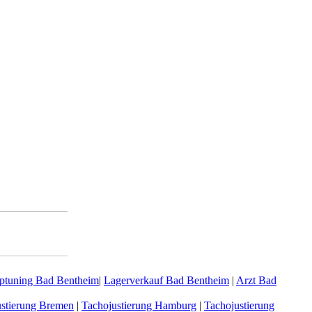
ptuning Bad Bentheim
|
Lagerverkauf Bad Bentheim
|
Arzt Bad
ustierung Bremen
|
Tachojustierung Hamburg
|
Tachojustierung